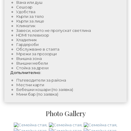
Вана или душ
Сешоар
Удобства
Кърпи за тяло
Кърпи за лице
Климатик
Завеси, които не пропускат светлина
HDMI телевизор
Хладилник
Гардероби
Обслужване в стаята
Мрежи за прозорци
Външна зона
Външни мебели
Стойка за дрехи
Допълнително
:
Пътеводители за района
Местни карти
Бебешки кошари (по заявка)
Мини бар (по заявка)
Photo Gallery