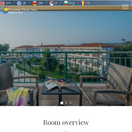
en
gr
de
sr
bg
ro
Room overview