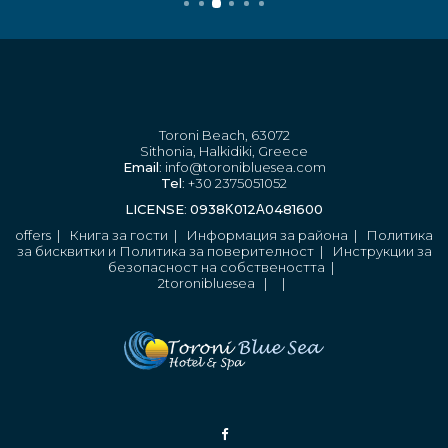
Toroni Beach, 63072
Sithonia, Halkidiki, Greece
Email
: info@toronibluesea.com
Tel
: +30 2375051052
LICENSE
:
0938Κ012Α0481600
offers
|
Книга за гости
|
Информация за района
|
Политика
за бисквитки и Политика за поверителност
|
Инструкции за
безопасност на собствеността
|
2toronibluesea
|
|