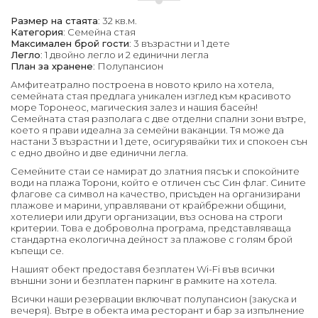
Размер на стаята
: 32 кв.м.
Категория
: Семейна стая
Максимален брой гости
: 3 възрастни и 1 дете
Легло
: 1 двойно легло и 2 единични легла
План за хранене
: Полупансион
Амфитеатрално построена в новото крило на хотела,
семейната стая предлага уникален изглед към красивото
море Торонеос, магическия залез и нашия басейн!
Семейната стая разполага с две отделни спални зони вътре,
което я прави идеална за семейни ваканции. Тя може да
настани 3 възрастни и 1 дете, осигурявайки тих и спокоен сън
с едно двойно и две единични легла.
Семейните стаи се намират до златния пясък и спокойните
води на плажа Торони, който е отличен със Син флаг. Сините
флагове са символ на качество, присъден на организирани
плажове и марини, управлявани от крайбрежни общини,
хотелиери или други организации, въз основа на строги
критерии. Това е доброволна програма, представляваща
стандартна екологична дейност за плажове с голям брой
къпещи се.
Нашият обект предоставя безплатен Wi-Fi във всички
външни зони и безплатен паркинг в рамките на хотела.
Всички наши резервации включват полупансион (закуска и
вечеря). Вътре в обекта има ресторант и бар за изпълнение