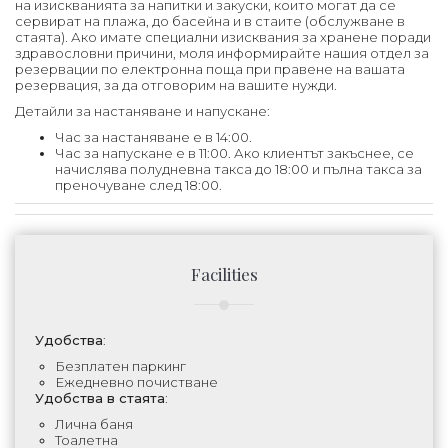
на изискванията за напитки и закуски, които могат да се
сервират на плажа, до басейна и в стаите (обслужване в
стаята). Ако имате специални изисквания за хранене поради
здравословни причини, моля информирайте нашия отдел за
резервации по електронна поща при правене на вашата
резервация, за да отговорим на вашите нужди.
Детайли за настаняване и напускане:
Час за настаняване е в 14:00.
Час за напускане е в 11:00. Ако клиентът закъснее, се
начислява полудневна такса до 18:00 и пълна такса за
преночуване след 18:00.
Facilities
Удобства
:
Безплатен паркинг
Ежедневно почистване
Удобства в стаята
:
Лична баня
Тоалетна