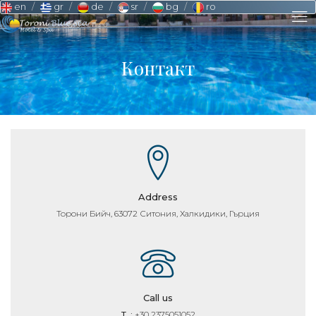
en
gr
de
sr
bg
ro
Контакт
Address
Торони Бийч, 63072 Ситония, Халкидики, Гърция
Call us
T. :
+30 2375051052