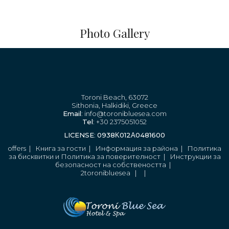
Photo Gallery
Toroni Beach, 63072
Sithonia, Halkidiki, Greece
Email
: info@toronibluesea.com
Tel
: +30 2375051052
LICENSE
:
0938Κ012Α0481600
offers
|
Книга за гости
|
Информация за района
|
Политика
за бисквитки и Политика за поверителност
|
Инструкции за
безопасност на собствеността
|
2toronibluesea
|
|