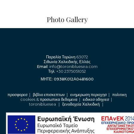
Photo Gallery
Παραλία Τορώνη 63072
Σιθωνία Χαλκιδικής, Ελλάς
Email
: info@toronibluesea.com
Τηλ
: +30 2375051052
ΜΗΤΕ: 0938Κ012Α0481600
προσφορεσ
|
βιβλιο επισκεπτων
|
ενημερωση περιοχησ
|
πολιτικη
cookies & προσωπικα δεδομενα
|
ειδικεσ οδηγιεσ
|
toronibluesea
|
ξενοδοχεία Χαλκιδική
|