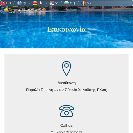
en
gr
de
sr
bg
ro
Επικοινωνία
Διεύθυνση
Παραλία Τορώνη 63072 Σιθωνία Χαλκιδικής, Ελλάς
Call us
T. :
+30 2375051052