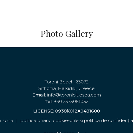
Photo Gallery
Toroni Beach, 63072
Sithonia, Halkidiki, Greece
Email
: info@toronibluesea.com
Tel
: +30 2375051052
LICENSE
:
0938Κ012Α0481600
e zonă
|
politica privind cookie-urile și politica de confidenția