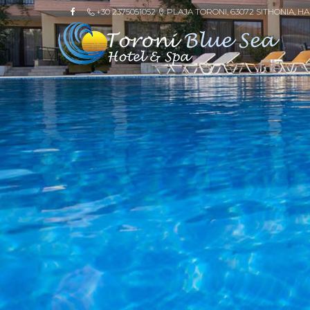
+30 2375051052
PLAJA TORONI, 63072 SITHONIA, HA