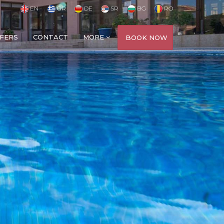
EN
GR
DE
SR
BG
RO
FERS
CONTACT
MORE
BOOK NOW