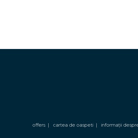
offers
|
cartea de oaspeti
|
informații despr