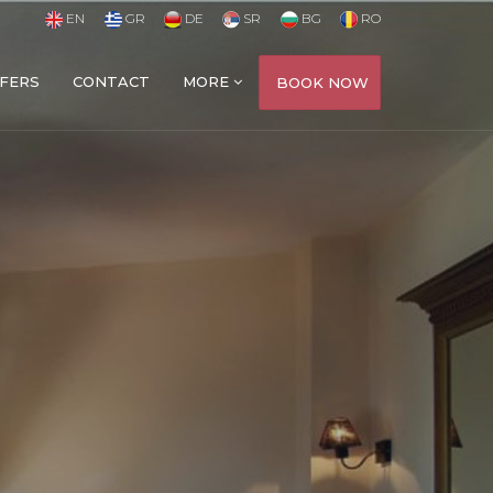
EN
GR
DE
SR
BG
RO
FERS
CONTACT
MORE
BOOK NOW