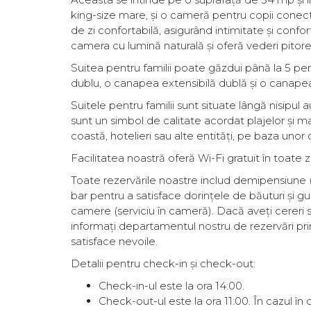
king-size mare, și o cameră pentru copii cone
de zi confortabilă, asigurând intimitate și confo
camera cu lumină naturală și oferă vederi pitoreșt
Suitea pentru familii poate găzdui până la 5 per
dublu, o canapea extensibilă dublă și o canapea
Suitele pentru familii sunt situate lângă nisipul au
sunt un simbol de calitate acordat plajelor și m
coastă, hotelieri sau alte entități, pe baza unor cr
Facilitatea noastră oferă Wi-Fi gratuit în toate z
Toate rezervările noastre includ demipensiune (mi
bar pentru a satisface dorințele de băuturi și gust
camere (serviciu în cameră). Dacă aveți cereri
informați departamentul nostru de rezervări pri
satisface nevoile.
Detalii pentru check-in și check-out:
Check-in-ul este la ora 14:00.
Check-out-ul este la ora 11:00. În cazul în