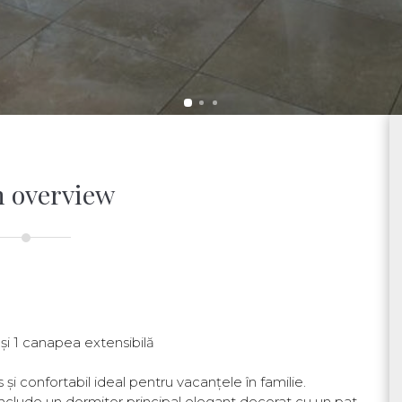
 overview
 și 1 canapea extensibilă
 și confortabil ideal pentru vacanțele în familie.
include un dormitor principal elegant decorat cu un pat