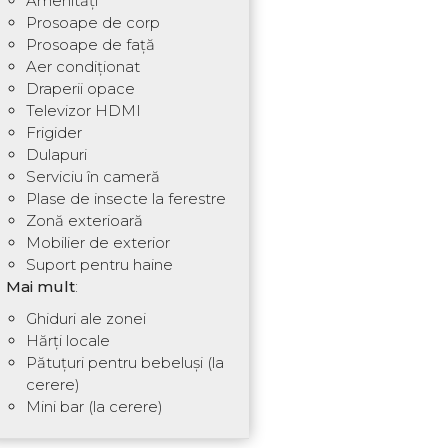
Amenități
Prosoape de corp
Prosoape de față
Aer condiționat
Draperii opace
Televizor HDMI
Frigider
Dulapuri
Serviciu în cameră
Plase de insecte la ferestre
Zonă exterioară
Mobilier de exterior
Suport pentru haine
Mai mult
:
Ghiduri ale zonei
Hărți locale
Pătuțuri pentru bebeluși (la
cerere)
Mini bar (la cerere)