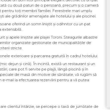
ctată cu două paturi de o persoană, precum și o cameră
rt pentru toți membrii familiei. Ferestrele mari umplu
i ale grădinilor amenajate ale hotelului și ale piscinei.
soane oferind un somn liniștit și odihnitor cu un pat
 extensibilă.
rit și apele liniștite ale plajei Toroni. Steagurile albastre
arinilor organizate gestionate de municipalitățile de
iterii stricte.
onele exterioare și parcarea gratuită în cadrul hotelului.
c dejun și cină). În incintă, există un restaurant și un
ări, care pot fi servite pe plajă, lângă piscină și în
 speciale de masă din motive de sănătate, vă rugăm să
n e-mail la efectuarea rezervării pentru a vă putea
 care clientul întârzie, se percepe o taxă de jumătate de