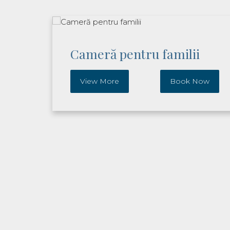
Cameră pentru familii
ow
View More
Book Now