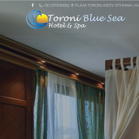
+30 2375051052
PLAJA TORONI, 63072 SITHONIA, HA