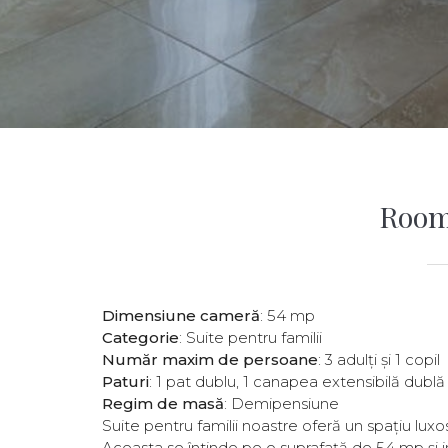
Room
Dimensiune cameră
: 54 mp
Categorie
: Suite pentru familii
Număr maxim de persoane
: 3 adulți și 1 copil
Paturi
: 1 pat dublu, 1 canapea extensibilă dublă
Regim de masă
: Demipensiune
Suite pentru familii noastre oferă un spațiu luxos
Aceasta se întinde pe o suprafață de 54 mp și 