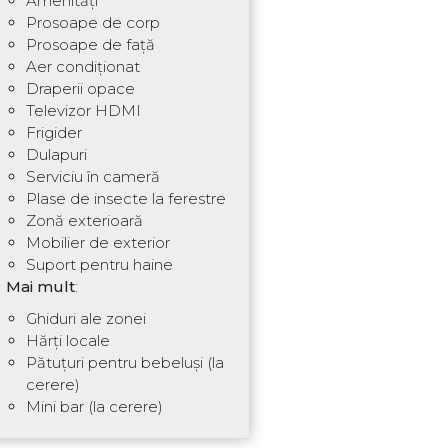
Amenități
Prosoape de corp
Prosoape de față
Aer condiționat
Draperii opace
Televizor HDMI
Frigider
Dulapuri
Serviciu în cameră
Plase de insecte la ferestre
Zonă exterioară
Mobilier de exterior
Suport pentru haine
Mai mult
:
Ghiduri ale zonei
Hărți locale
Pătuțuri pentru bebeluși (la
cerere)
Mini bar (la cerere)