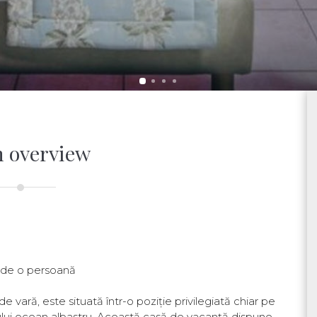
 overview
at de o persoană
 vară, este situată într-o poziție privilegiată chiar pe
sului ocean albastru. Această casă de vacanță dispune