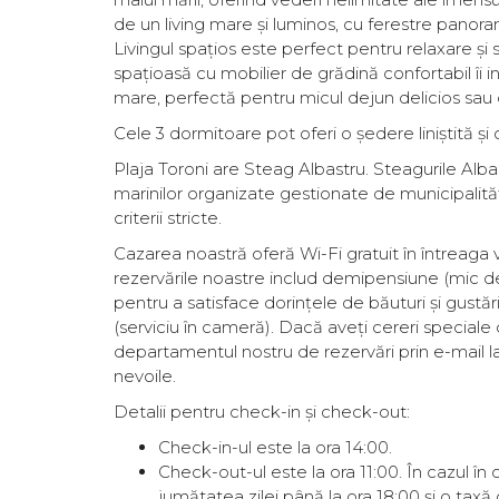
de un living mare și luminos, cu ferestre panora
Livingul spațios este perfect pentru relaxare și s
spațioasă cu mobilier de grădină confortabil îi 
mare, perfectă pentru micul dejun delicios sau 
Cele 3 dormitoare pot oferi o ședere liniștită și 
Plaja Toroni are Steag Albastru. Steagurile Albast
marinilor organizate gestionate de municipalități
criterii stricte.
Cazarea noastră oferă Wi-Fi gratuit în întreaga vi
rezervările noastre includ demipensiune (mic deju
pentru a satisface dorințele de băuturi și gustări
(serviciu în cameră). Dacă aveți cereri special
departamentul nostru de rezervări prin e-mail l
nevoile.
Detalii pentru check-in și check-out:
Check-in-ul este la ora 14:00.
Check-out-ul este la ora 11:00. În cazul î
jumătatea zilei până la ora 18:00 și o ta