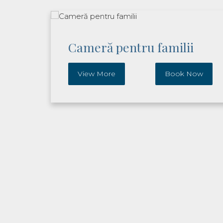
Cameră pentru familii
ow
View More
Book Now