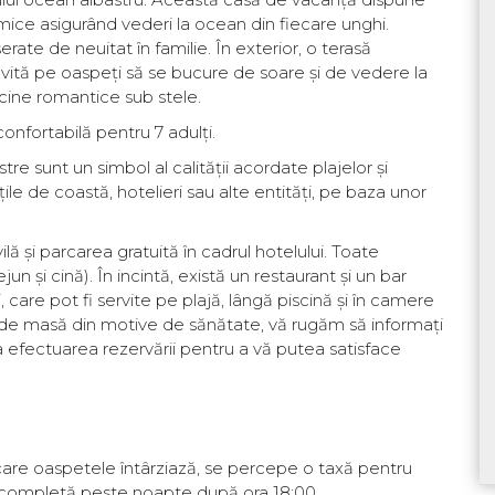
mice asigurând vederi la ocean din fiecare unghi.
erate de neuitat în familie. În exterior, o terasă
invită pe oaspeți să se bucure de soare și de vedere la
cine romantice sub stele.
confortabilă pentru 7 adulți.
re sunt un simbol al calității acordate plajelor și
le de coastă, hotelieri sau alte entități, pe baza unor
lă și parcarea gratuită în cadrul hotelului. Toate
n și cină). În incintă, există un restaurant și un bar
, care pot fi servite pe plajă, lângă piscină și în camere
e de masă din motive de sănătate, vă rugăm să informați
a efectuarea rezervării pentru a vă putea satisface
n care oaspetele întârziază, se percepe o taxă pentru
xă completă peste noapte după ora 18:00.