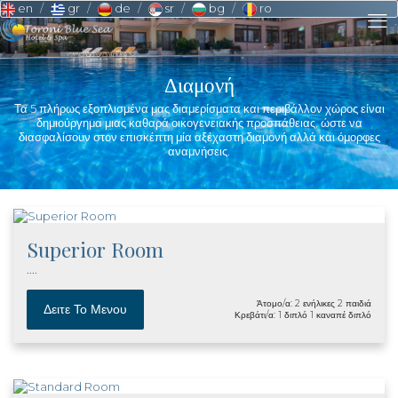
en
gr
de
sr
bg
ro
Διαμονή
Τα 5 πλήρως εξοπλισμένα μας διαμερίσματα και περιβάλλον χώρος είναι
δημιούργημα μιας καθαρά οικογενειακής προσπάθειας, ώστε να
διασφαλίσουν στον επισκέπτη μία αξέχαστη διαμονή αλλά και όμορφες
αναμνήσεις.
Superior Room
....
Άτομο/α: 2 ενήλικες 2 παιδιά
Δειτε Το Μενου
Κρεβάτι/α: 1 διπλό 1 καναπέ διπλό