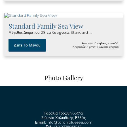
Standard Family Sea View
Μέγεθος Δωματίου: 28 τ.μ.Κατηγορία: Standard ....
Άτομο/α: 2 ενήλικες 2 παιδιά
Δειτε Το Μενου
Κρεβάτι/α: 2 μονά, 1 καναπέ κρεβάτι
Photo Gallery
Παραλία Τορώνη 63072
Σιθωνία Χαλκιδικής, Ελλάς
Email
: info@toronibluesea.com
Τηλ
: +30 2375051052