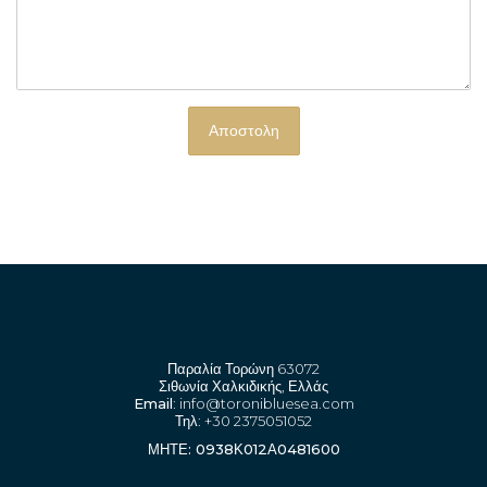
Παραλία Τορώνη 63072
Σιθωνία Χαλκιδικής, Ελλάς
Email
: info@toronibluesea.com
Τηλ
: +30 2375051052
ΜΗΤΕ: 0938Κ012Α0481600