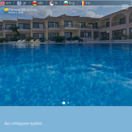
en
gr
de
sr
bg
ro
Δεν υπάρχουν σχόλια...