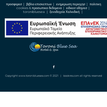
προσφορεσ
|
βιβλιο επισκεπτων
|
ενημερωση περιοχησ
|
πολιτικη
cookies & προσωπικα δεδομενα
|
ειδικεσ οδηγιεσ
|
toronibluesea
|
ξενοδοχεία Χαλκιδική
|
Copyright www.toronibluesea.com © 2021 |
bookres.com all rights reserved