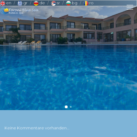
en
gr
de
sr
bg
ro
Keine Kommentare vorhanden...