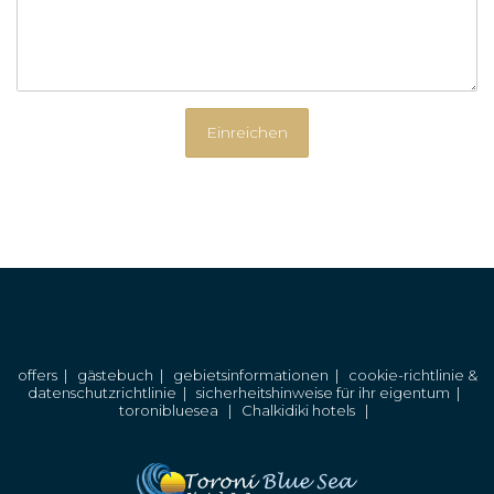
offers
|
gästebuch
|
gebietsinformationen
|
cookie-richtlinie &
datenschutzrichtlinie
|
sicherheitshinweise für ihr eigentum
|
toronibluesea
|
Chalkidiki hotels
|