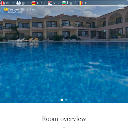
en
gr
de
sr
bg
ro
Room overview