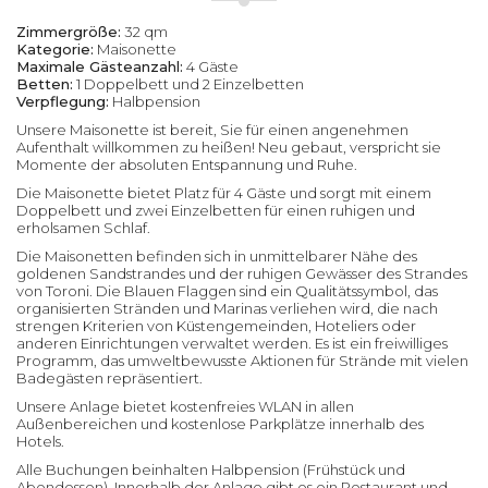
Zimmergröße:
32 qm
Kategorie:
Maisonette
Maximale Gästeanzahl:
4 Gäste
Betten:
1 Doppelbett und 2 Einzelbetten
Verpflegung:
Halbpension
Unsere Maisonette ist bereit, Sie für einen angenehmen
Aufenthalt willkommen zu heißen! Neu gebaut, verspricht sie
Momente der absoluten Entspannung und Ruhe.
Die Maisonette bietet Platz für 4 Gäste und sorgt mit einem
Doppelbett und zwei Einzelbetten für einen ruhigen und
erholsamen Schlaf.
Die Maisonetten befinden sich in unmittelbarer Nähe des
goldenen Sandstrandes und der ruhigen Gewässer des Strandes
von Toroni. Die Blauen Flaggen sind ein Qualitätssymbol, das
organisierten Stränden und Marinas verliehen wird, die nach
strengen Kriterien von Küstengemeinden, Hoteliers oder
anderen Einrichtungen verwaltet werden. Es ist ein freiwilliges
Programm, das umweltbewusste Aktionen für Strände mit vielen
Badegästen repräsentiert.
Unsere Anlage bietet kostenfreies WLAN in allen
Außenbereichen und kostenlose Parkplätze innerhalb des
Hotels.
Alle Buchungen beinhalten Halbpension (Frühstück und
Abendessen). Innerhalb der Anlage gibt es ein Restaurant und