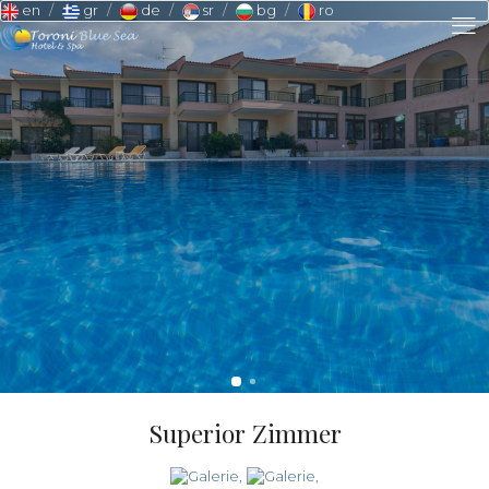
en
gr
de
sr
bg
ro
Superior Zimmer